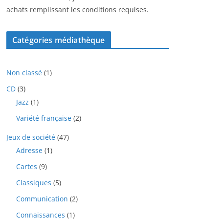
achats remplissant les conditions requises.
Catégories médiathèque
1
Non classé
1
p
3
CD
3
r
p
1
Jazz
1
o
r
p
d
2
Variété française
2
o
r
u
p
d
o
i
4
Jeux de société
47
r
u
d
t
7
o
i
1
Adresse
1
u
p
d
t
p
i
9
Cartes
9
r
u
s
r
t
p
o
i
o
5
Classiques
5
r
d
t
d
p
o
u
2
Communication
2
s
u
r
d
i
p
i
o
1
Connaissances
1
u
t
r