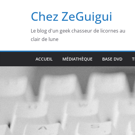
Passer
Chez ZeGuigui
au
contenu
Le blog d'un geek chasseur de licornes au
clair de lune
ACCUEIL
MÉDIATHÈQUE
BASE DVD
T