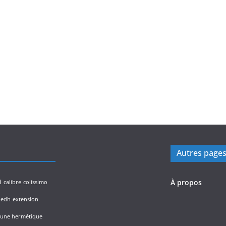
Autres page
n
À propos
calibre
colissimo
edh
extension
lune hermétique