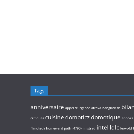
Tags
anniversaire
bila
appel d'urgence
atraxa
bangladesh
cuisine
domoticz
domotique
critiques
ebooks
intel
ldlc
filmotech
homeward path
i4790k
inistrad
leovold