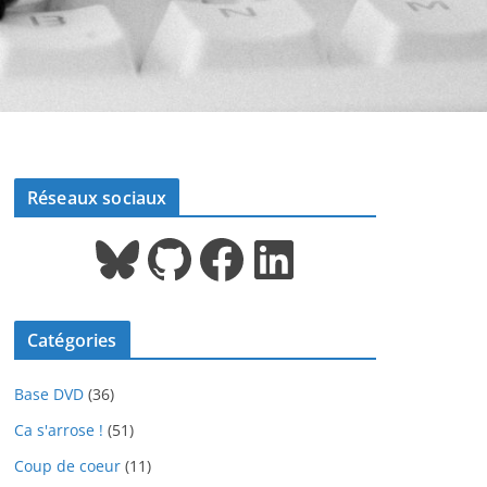
Réseaux sociaux
Bluesky
GitHub
Facebook
LinkedIn
Catégories
Base DVD
(36)
Ca s'arrose !
(51)
Coup de coeur
(11)