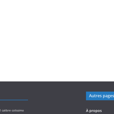
Autres page
n
À propos
calibre
colissimo