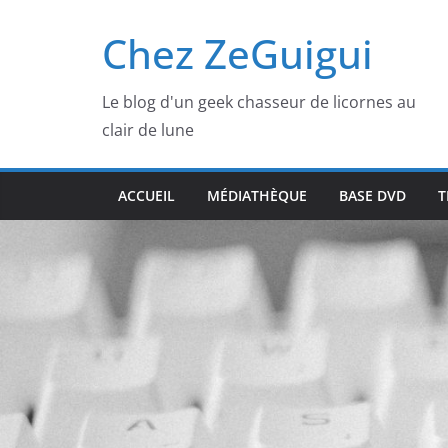
Passer
Chez ZeGuigui
au
contenu
Le blog d'un geek chasseur de licornes au
clair de lune
ACCUEIL
MÉDIATHÈQUE
BASE DVD
T