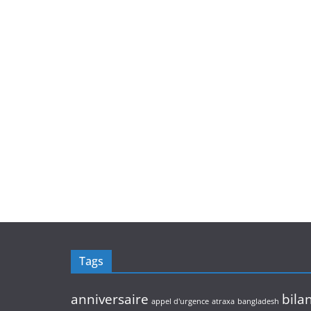
Tags
anniversaire
bila
appel d'urgence
atraxa
bangladesh