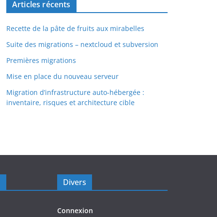
Articles récents
Recette de la pâte de fruits aux mirabelles
Suite des migrations – nextcloud et subversion
Premières migrations
Mise en place du nouveau serveur
Migration d’infrastructure auto-hébergée :
inventaire, risques et architecture cible
s
Divers
Connexion