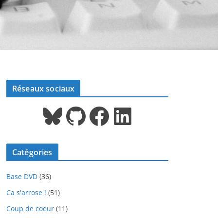
Réseaux sociaux
Bluesky
GitHub
Facebook
LinkedIn
Catégories
Base DVD
(36)
Ca s'arrose !
(51)
Coup de coeur
(11)