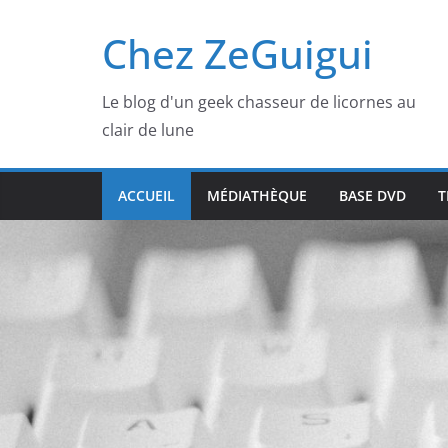
Passer
Chez ZeGuigui
au
contenu
Le blog d'un geek chasseur de licornes au
clair de lune
ACCUEIL
MÉDIATHÈQUE
BASE DVD
T