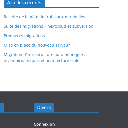
Articles récents
Recette de la pâte de fruits aux mirabelles
Suite des migrations – nextcloud et subversion
Premières migrations
Mise en place du nouveau serveur
Migration d’infrastructure auto-hébergée :
inventaire, risques et architecture cible
s
Divers
Connexion