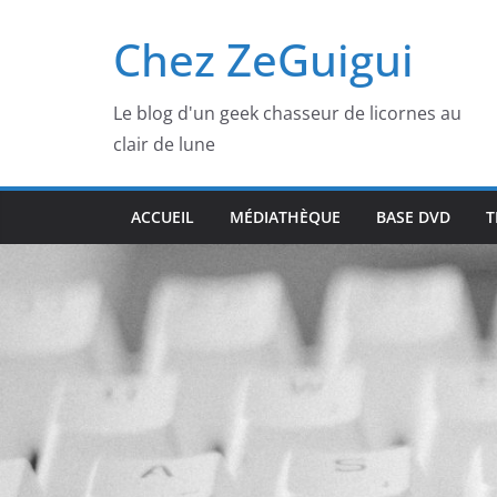
Passer
Chez ZeGuigui
au
contenu
Le blog d'un geek chasseur de licornes au
clair de lune
ACCUEIL
MÉDIATHÈQUE
BASE DVD
T