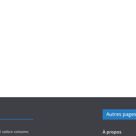
Autres page
n
À propos
calibre
colissimo