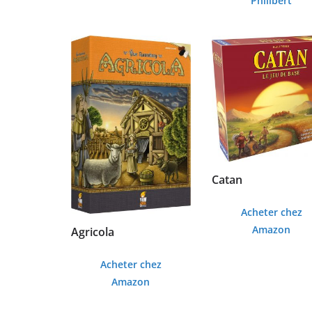
Philibert
e
n
Catan
Acheter chez
Amazon
Agricola
Acheter chez
Amazon