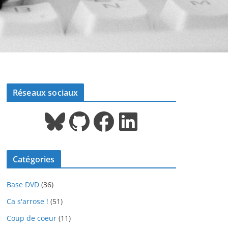
Réseaux sociaux
Bluesky
GitHub
Facebook
LinkedIn
Catégories
Base DVD
(36)
Ca s'arrose !
(51)
Coup de coeur
(11)