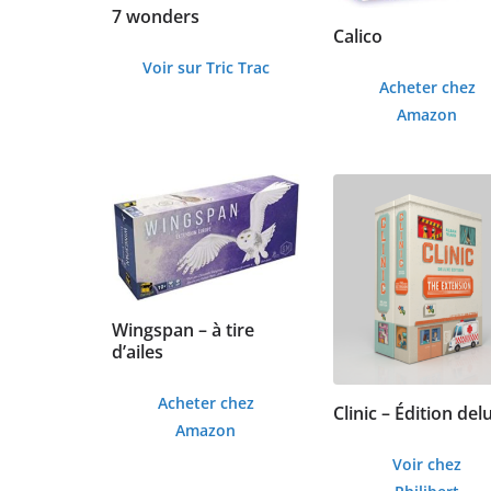
7 wonders
r
Calico
é
Voir sur Tric Trac
c
Acheter chez
e
Amazon
n
t
a
u
p
l
u
Wingspan – à tire
d’ailes
s
a
Acheter chez
Clinic – Édition del
n
Amazon
c
Voir chez
i