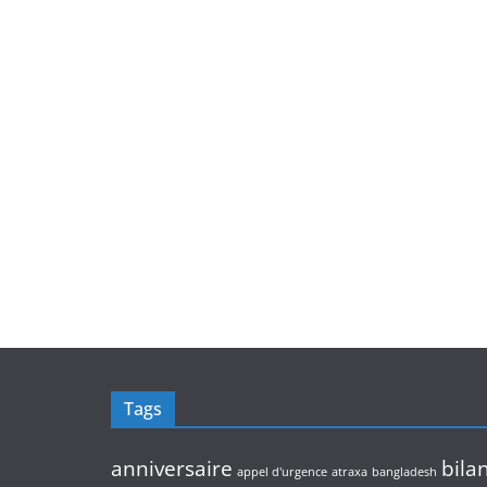
Tags
anniversaire
bila
appel d'urgence
atraxa
bangladesh