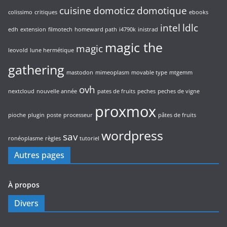
cuisine
domoticz
domotique
colissimo
critiques
ebooks
intel
ldlc
edh
extension
filmotech
homeward path
i4790k
inistrad
magic the
magic
leovold
lune hermétique
gathering
mastodon
mimeoplasm
movable type
mtgemm
ovh
nextcloud
nouvelle année
pates de fruits
peches
peches de vigne
proxmox
pioche
plugin
poste
processeur
pâtes de fruits
wordpress
sav
ronéoplasme
règles
tutoriel
Autres pages
À propos
Divers