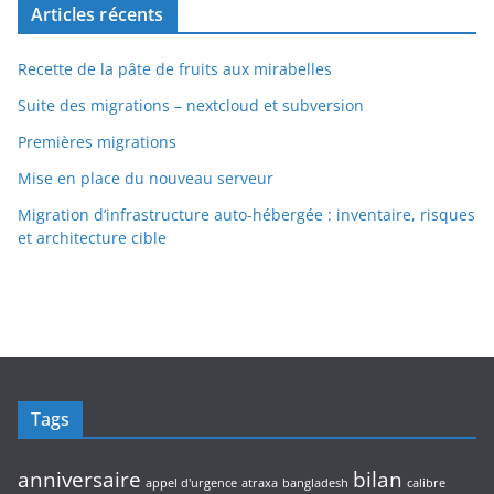
Articles récents
Recette de la pâte de fruits aux mirabelles
Suite des migrations – nextcloud et subversion
Premières migrations
Mise en place du nouveau serveur
Migration d’infrastructure auto-hébergée : inventaire, risques
et architecture cible
Tags
anniversaire
bilan
appel d'urgence
atraxa
bangladesh
calibre