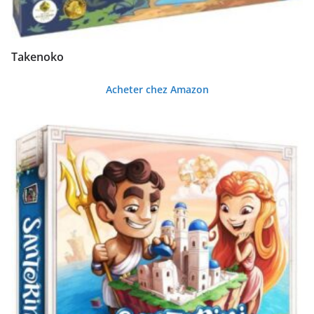
l
u
s
Takenoko
a
n
Acheter chez Amazon
c
i
e
n