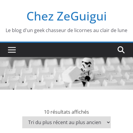
Passer
Chez ZeGuigui
au
contenu
Le blog d'un geek chasseur de licornes au clair de lune
T
10 résultats affichés
r
i