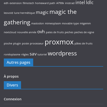
intel
ldlc
edh
extension
filmotech
homeward path
i4790k
inistrad
magic the
magic
leovold
lune hermétique
gathering
mastodon
mimeoplasm
movable type
mtgemm
ovh
nextcloud
nouvelle année
pates de fruits
peches
peches de vigne
proxmox
pioche
plugin
poste
processeur
pâtes de fruits
wordpress
sav
ronéoplasme
règles
tutoriel
Autres pages
À propos
Divers
Connexion