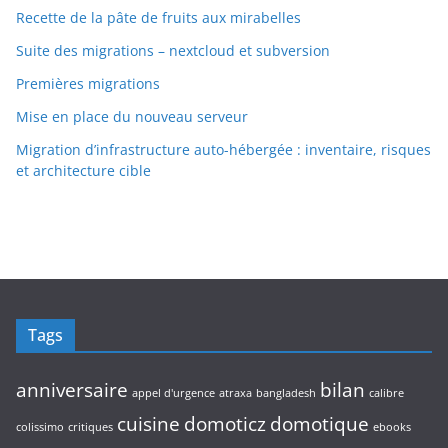
Recette de la pâte de fruits aux mirabelles
Suite des migrations – nextcloud et subversion
Premières migrations
Mise en place du nouveau serveur
Migration d’infrastructure auto-hébergée : inventaire, risques
et architecture cible
Tags
anniversaire
bilan
appel d'urgence
atraxa
bangladesh
calibre
cuisine
domoticz
domotique
colissimo
critiques
ebooks