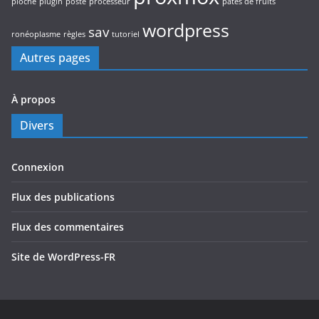
pioche
plugin
poste
processeur
pâtes de fruits
wordpress
sav
ronéoplasme
règles
tutoriel
Autres pages
À propos
Divers
Connexion
Flux des publications
Flux des commentaires
Site de WordPress-FR