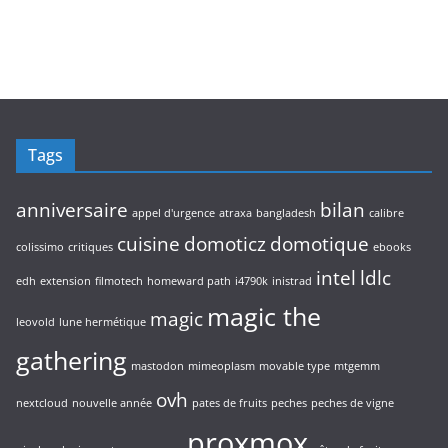
d
2
i
r
t
u
p
t
o
s
i
r
s
d
t
o
u
s
d
i
u
t
i
s
Tags
t
s
anniversaire
bilan
appel d'urgence
atraxa
bangladesh
calibre
cuisine
domoticz
domotique
colissimo
critiques
ebooks
intel
ldlc
edh
extension
filmotech
homeward path
i4790k
inistrad
magic the
magic
leovold
lune hermétique
gathering
mastodon
mimeoplasm
movable type
mtgemm
ovh
nextcloud
nouvelle année
pates de fruits
peches
peches de vigne
proxmox