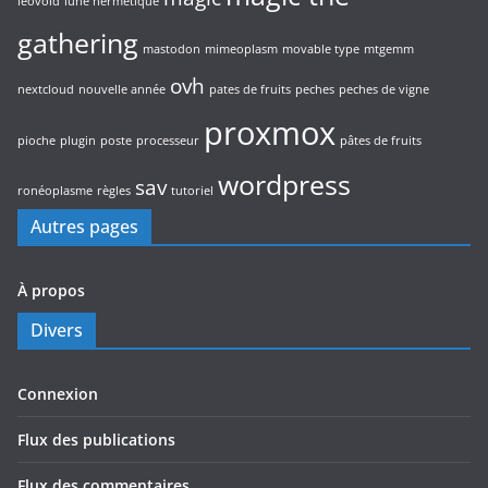
leovold
lune hermétique
gathering
mastodon
mimeoplasm
movable type
mtgemm
ovh
nextcloud
nouvelle année
pates de fruits
peches
peches de vigne
proxmox
pioche
plugin
poste
processeur
pâtes de fruits
wordpress
sav
ronéoplasme
règles
tutoriel
Autres pages
À propos
Divers
Connexion
Flux des publications
Flux des commentaires