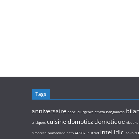
Tags
anniversaire
bila
appel d'urgence
atraxa
bangladesh
cuisine
domoticz
domotique
critiques
ebooks
intel
ldlc
filmotech
homeward path
i4790k
inistrad
leovold