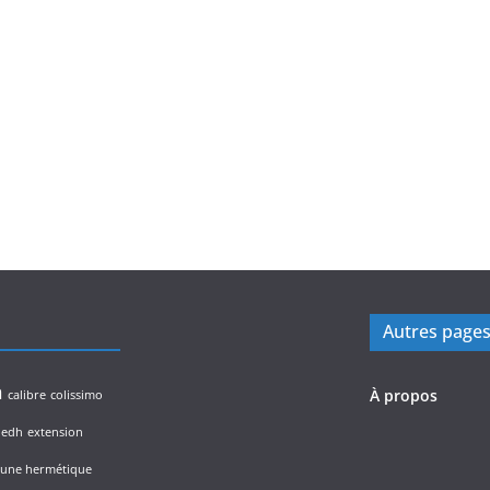
Autres page
n
À propos
calibre
colissimo
edh
extension
lune hermétique