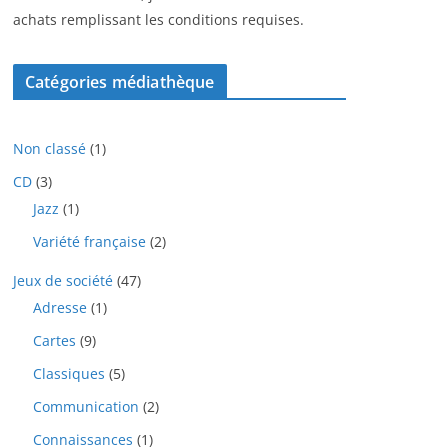
achats remplissant les conditions requises.
Catégories médiathèque
1
Non classé
1
p
3
CD
3
r
p
1
Jazz
1
o
r
p
d
2
Variété française
2
o
r
u
p
d
o
i
4
Jeux de société
47
r
u
d
t
7
o
i
1
Adresse
1
u
p
d
t
p
i
9
Cartes
9
r
u
s
r
t
p
o
i
o
5
Classiques
5
r
d
t
d
p
o
u
2
Communication
2
s
u
r
d
i
p
i
o
1
Connaissances
1
u
t
r