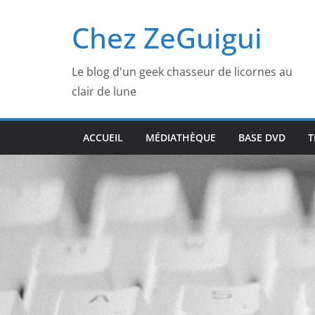
Passer
Chez ZeGuigui
au
contenu
Le blog d'un geek chasseur de licornes au
clair de lune
ACCUEIL
MÉDIATHÈQUE
BASE DVD
T