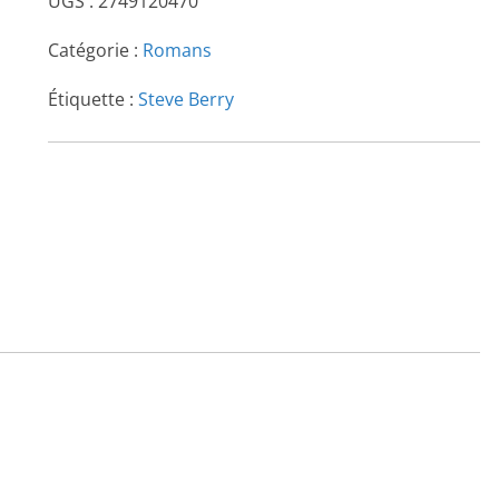
UGS :
2749120470
Catégorie :
Romans
Étiquette :
Steve Berry