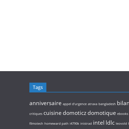
Tags
anniversaire
bila
appel d'urgence
atraxa
bangladesh
cuisine
domoticz
domotique
critiques
ebooks
intel
ldlc
filmotech
homeward path
i4790k
inistrad
leovold