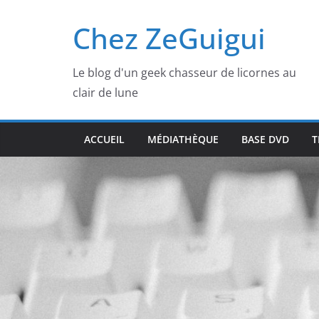
Passer
Chez ZeGuigui
au
contenu
Le blog d'un geek chasseur de licornes au
clair de lune
ACCUEIL
MÉDIATHÈQUE
BASE DVD
T