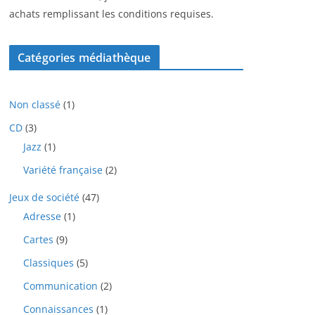
achats remplissant les conditions requises.
Catégories médiathèque
1
Non classé
1
p
3
CD
3
r
p
1
Jazz
1
o
r
p
d
2
Variété française
2
o
r
u
p
d
o
i
4
Jeux de société
47
r
u
d
t
7
o
i
1
Adresse
1
u
p
d
t
p
i
9
Cartes
9
r
u
s
r
t
p
o
i
o
5
Classiques
5
r
d
t
d
p
o
u
2
Communication
2
s
u
r
d
i
p
i
o
1
Connaissances
1
u
t
r