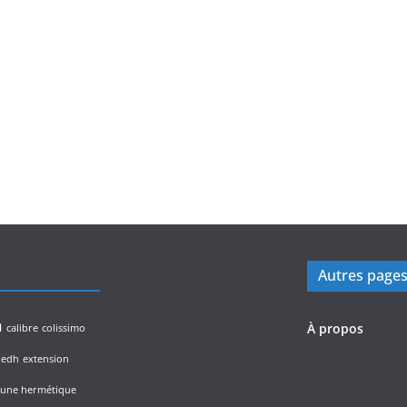
Autres page
n
À propos
calibre
colissimo
edh
extension
lune hermétique