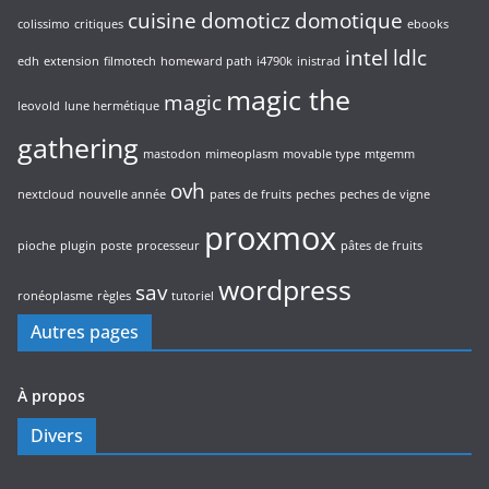
cuisine
domoticz
domotique
colissimo
critiques
ebooks
intel
ldlc
edh
extension
filmotech
homeward path
i4790k
inistrad
magic the
magic
leovold
lune hermétique
gathering
mastodon
mimeoplasm
movable type
mtgemm
ovh
nextcloud
nouvelle année
pates de fruits
peches
peches de vigne
proxmox
pioche
plugin
poste
processeur
pâtes de fruits
wordpress
sav
ronéoplasme
règles
tutoriel
Autres pages
À propos
Divers