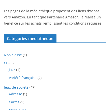
Les pages de la médiathèque proposent des liens d'achat
vers Amazon. En tant que Partenaire Amazon, je réalise un
bénéfice sur les achats remplissant les conditions requises.
Catégories médiathèque
1
Non classé
1
p
3
CD
3
r
p
1
Jazz
1
o
r
p
d
2
Variété française
2
o
r
u
p
d
o
i
4
Jeux de société
47
r
u
d
t
7
o
i
1
Adresse
1
u
p
d
t
p
i
9
Cartes
9
r
u
s
r
t
p
o
i
o
5