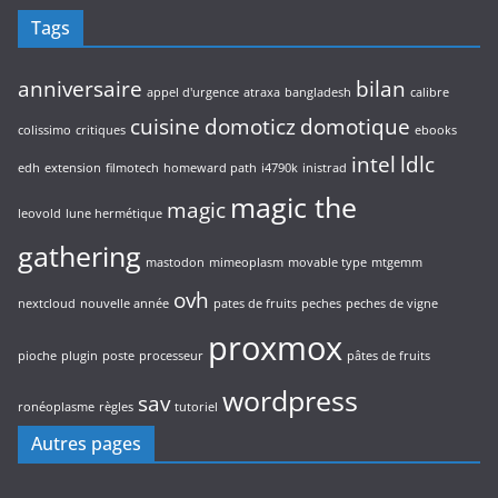
i
s
Tags
t
s
anniversaire
bilan
appel d'urgence
atraxa
bangladesh
calibre
cuisine
domoticz
domotique
colissimo
critiques
ebooks
intel
ldlc
edh
extension
filmotech
homeward path
i4790k
inistrad
magic the
magic
leovold
lune hermétique
gathering
mastodon
mimeoplasm
movable type
mtgemm
ovh
nextcloud
nouvelle année
pates de fruits
peches
peches de vigne
proxmox
pioche
plugin
poste
processeur
pâtes de fruits
wordpress
sav
ronéoplasme
règles
tutoriel
Autres pages