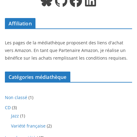
Bluesky
GitHub
Facebook
LinkedIn
Affiliation
Les pages de la médiathèque proposent des liens d'achat
vers Amazon. En tant que Partenaire Amazon, je réalise un
bénéfice sur les achats remplissant les conditions requises.
Catégories médiathèque
1
Non classé
1
p
3
CD
3
r
p
1
Jazz
1
o
r
p
d
2
Variété française
2
o
r
u
p
d
o
i