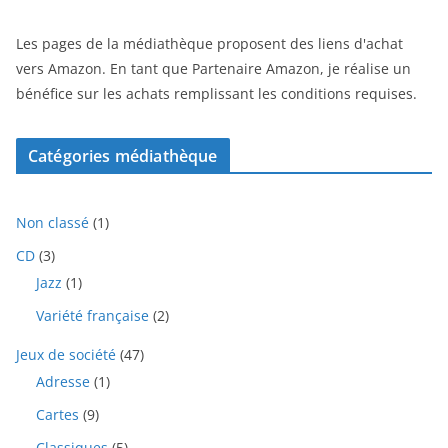
Les pages de la médiathèque proposent des liens d'achat
vers Amazon. En tant que Partenaire Amazon, je réalise un
bénéfice sur les achats remplissant les conditions requises.
Catégories médiathèque
1
Non classé
1
p
3
CD
3
r
p
1
Jazz
1
o
r
p
d
2
Variété française
2
o
r
u
p
d
o
i
4
Jeux de société
47
r
u
d
t
7
o
i
1
Adresse
1
u
p
d
t
p
i
9
Cartes
9
r
u
s
r
t
p
o
i
o
5
Classiques
5