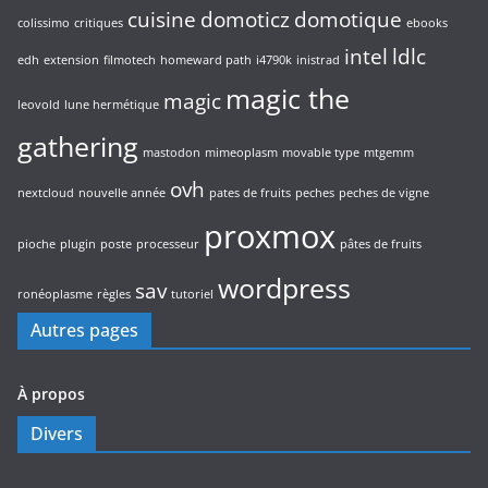
cuisine
domoticz
domotique
colissimo
critiques
ebooks
intel
ldlc
edh
extension
filmotech
homeward path
i4790k
inistrad
magic the
magic
leovold
lune hermétique
gathering
mastodon
mimeoplasm
movable type
mtgemm
ovh
nextcloud
nouvelle année
pates de fruits
peches
peches de vigne
proxmox
pioche
plugin
poste
processeur
pâtes de fruits
wordpress
sav
ronéoplasme
règles
tutoriel
Autres pages
À propos
Divers