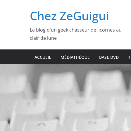
Passer
Chez ZeGuigui
au
contenu
Le blog d'un geek chasseur de licornes au
clair de lune
ACCUEIL
MÉDIATHÈQUE
BASE DVD
T