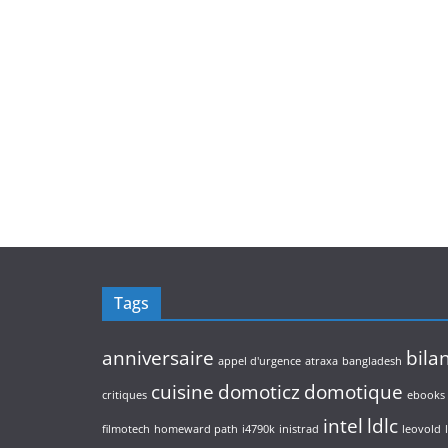
Tags
anniversaire
bila
appel d'urgence
atraxa
bangladesh
cuisine
domoticz
domotique
critiques
ebooks
intel
ldlc
filmotech
homeward path
i4790k
inistrad
leovold