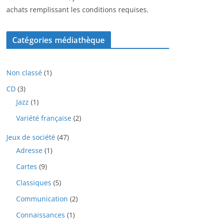
achats remplissant les conditions requises.
Catégories médiathèque
1
Non classé
1
p
3
CD
3
r
p
1
Jazz
1
o
r
p
d
2
Variété française
2
o
r
u
p
d
o
i
4
Jeux de société
47
r
u
d
t
7
o
i
1
Adresse
1
u
p
d
t
p
i
9
Cartes
9
r
u
s
r
t
p
o
i
o
5
Classiques
5
r
d
t
d
p
o
u
2
Communication
2
s
u
r
d
i
p
i
o
1
Connaissances
1
u
t
r