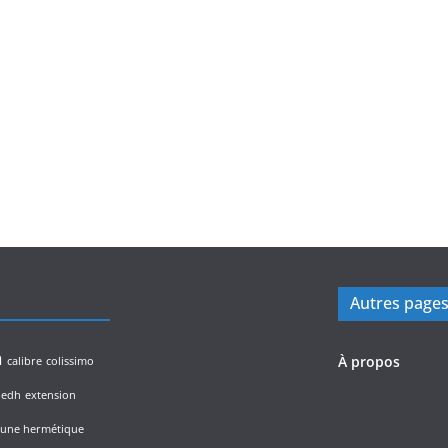
Autres page
n
À propos
calibre
colissimo
edh
extension
lune hermétique