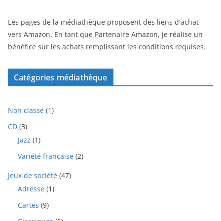
Les pages de la médiathèque proposent des liens d'achat
vers Amazon. En tant que Partenaire Amazon, je réalise un
bénéfice sur les achats remplissant les conditions requises.
Catégories médiathèque
1
Non classé
1
p
3
CD
3
r
p
1
Jazz
1
o
r
p
d
2
Variété française
2
o
r
u
p
d
o
i
4
Jeux de société
47
r
u
d
t
7
o
i
1
Adresse
1
u
p
d
t
p
i
9
Cartes
9
r
u
s
r
t
p
o
i
o
5