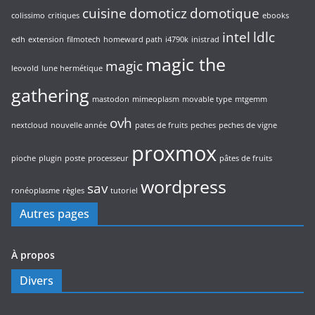
cuisine
domoticz
domotique
colissimo
critiques
ebooks
intel
ldlc
edh
extension
filmotech
homeward path
i4790k
inistrad
magic the
magic
leovold
lune hermétique
gathering
mastodon
mimeoplasm
movable type
mtgemm
ovh
nextcloud
nouvelle année
pates de fruits
peches
peches de vigne
proxmox
pioche
plugin
poste
processeur
pâtes de fruits
wordpress
sav
ronéoplasme
règles
tutoriel
Autres pages
À propos
Divers