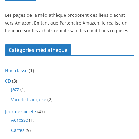
Les pages de la médiathèque proposent des liens d'achat
vers Amazon. En tant que Partenaire Amazon, je réalise un
bénéfice sur les achats remplissant les conditions requises.
Catégories médiathèque
1
Non classé
1
p
3
CD
3
r
p
1
Jazz
1
o
r
p
d
2
Variété française
2
o
r
u
p
d
o
i
4
Jeux de société
47
r
u
d
t
7
o
i
1
Adresse
1
u
p
d
t
p
i
9
Cartes
9
r
u
s
r
t
p
o
i