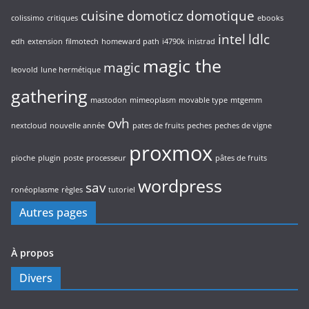
cuisine
domoticz
domotique
colissimo
critiques
ebooks
intel
ldlc
edh
extension
filmotech
homeward path
i4790k
inistrad
magic the
magic
leovold
lune hermétique
gathering
mastodon
mimeoplasm
movable type
mtgemm
ovh
nextcloud
nouvelle année
pates de fruits
peches
peches de vigne
proxmox
pioche
plugin
poste
processeur
pâtes de fruits
wordpress
sav
ronéoplasme
règles
tutoriel
Autres pages
À propos
Divers