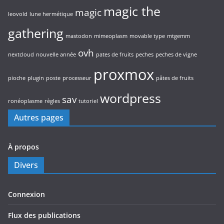
magic the
magic
leovold
lune hermétique
gathering
mastodon
mimeoplasm
movable type
mtgemm
ovh
nextcloud
nouvelle année
pates de fruits
peches
peches de vigne
proxmox
pioche
plugin
poste
processeur
pâtes de fruits
wordpress
sav
ronéoplasme
règles
tutoriel
Autres pages
À propos
Divers
Connexion
Flux des publications