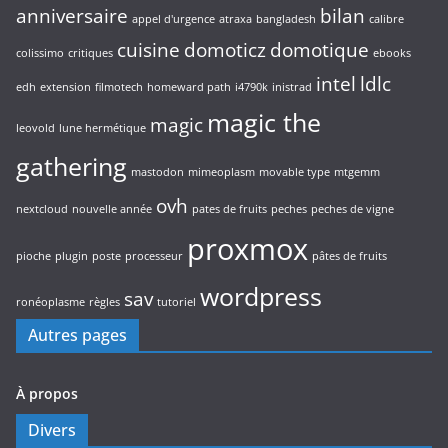
anniversaire
bilan
appel d'urgence
atraxa
bangladesh
calibre
cuisine
domoticz
domotique
colissimo
critiques
ebooks
intel
ldlc
edh
extension
filmotech
homeward path
i4790k
inistrad
magic the
magic
leovold
lune hermétique
gathering
mastodon
mimeoplasm
movable type
mtgemm
ovh
nextcloud
nouvelle année
pates de fruits
peches
peches de vigne
proxmox
pioche
plugin
poste
processeur
pâtes de fruits
wordpress
sav
ronéoplasme
règles
tutoriel
Autres pages
À propos
Divers