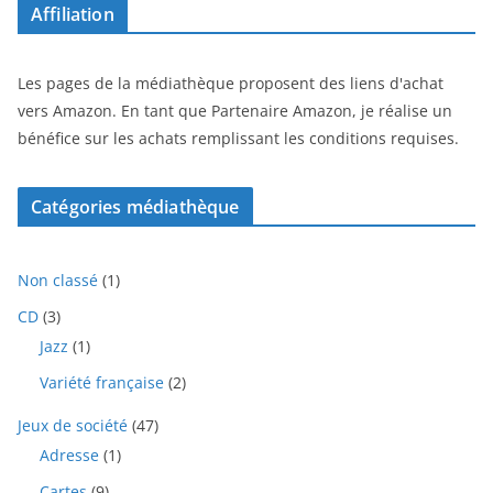
Affiliation
Les pages de la médiathèque proposent des liens d'achat
vers Amazon. En tant que Partenaire Amazon, je réalise un
bénéfice sur les achats remplissant les conditions requises.
Catégories médiathèque
1
Non classé
1
p
3
CD
3
r
p
1
Jazz
1
o
r
p
d
2
Variété française
2
o
r
u
p
d
o
i
4
Jeux de société
47
r
u
d
t
7
o
i
1
Adresse
1
u
p
d
t
p
i
9
Cartes
9