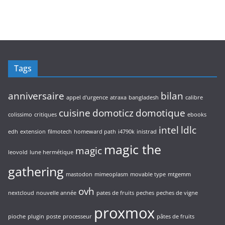
t
u
p
t
o
s
i
r
s
d
t
o
u
s
d
i
u
t
i
s
Tags
t
s
anniversaire
bilan
appel d'urgence
atraxa
bangladesh
calibre
cuisine
domoticz
domotique
colissimo
critiques
ebooks
intel
ldlc
edh
extension
filmotech
homeward path
i4790k
inistrad
magic the
magic
leovold
lune hermétique
gathering
mastodon
mimeoplasm
movable type
mtgemm
ovh
nextcloud
nouvelle année
pates de fruits
peches
peches de vigne
proxmox
pioche
plugin
poste
processeur
pâtes de fruits