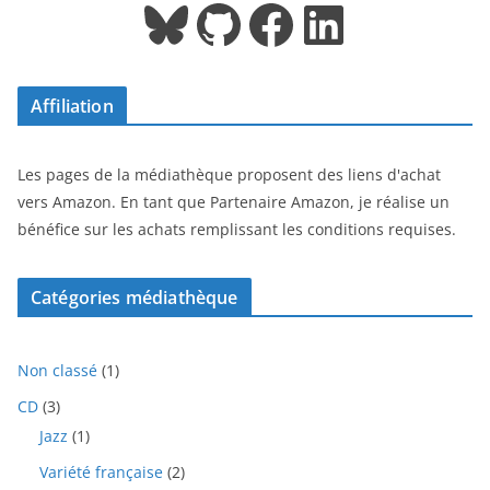
Bluesky
GitHub
Facebook
LinkedIn
Affiliation
Les pages de la médiathèque proposent des liens d'achat
vers Amazon. En tant que Partenaire Amazon, je réalise un
bénéfice sur les achats remplissant les conditions requises.
Catégories médiathèque
1
Non classé
1
p
3
CD
3
r
p
1
Jazz
1
o
r
p
d
2
Variété française
2
o
r
u