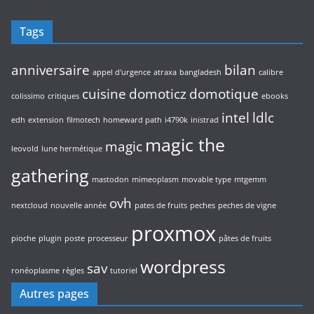
u
t
i
s
Tags
t
s
anniversaire
bilan
appel d'urgence
atraxa
bangladesh
calibre
cuisine
domoticz
domotique
colissimo
critiques
ebooks
intel
ldlc
edh
extension
filmotech
homeward path
i4790k
inistrad
magic the
magic
leovold
lune hermétique
gathering
mastodon
mimeoplasm
movable type
mtgemm
ovh
nextcloud
nouvelle année
pates de fruits
peches
peches de vigne
proxmox
pioche
plugin
poste
processeur
pâtes de fruits
wordpress
sav
ronéoplasme
règles
tutoriel
Autres pages