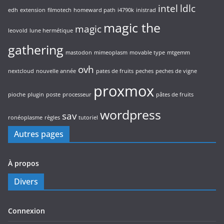
intel
ldlc
edh
extension
filmotech
homeward path
i4790k
inistrad
magic the
magic
leovold
lune hermétique
gathering
mastodon
mimeoplasm
movable type
mtgemm
ovh
nextcloud
nouvelle année
pates de fruits
peches
peches de vigne
proxmox
pioche
plugin
poste
processeur
pâtes de fruits
wordpress
sav
ronéoplasme
règles
tutoriel
Autres pages
À propos
Divers
Connexion