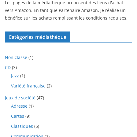
Les pages de la médiathèque proposent des liens d'achat
vers Amazon. En tant que Partenaire Amazon, je réalise un
bénéfice sur les achats remplissant les conditions requises.
Catégories médiathèque
1
Non classé
1
p
3
CD
3
r
p
1
Jazz
1
o
r
p
d
2
Variété française
2
o
r
u
p
d
o
i
4
Jeux de société
47
r
u
d
t
7
o
i
1
Adresse
1
u
p
d
t
p
i
9
Cartes
9
r
u
s
r
t
p
o
i
o
5
Classiques
5
r
d
t
d
p
o
u
2
Communication
2
s