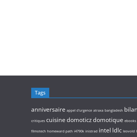
Tags
anniversaire
bila
appel d'urgence
atraxa
bangladesh
cuisine
domoticz
domotique
critiques
ebooks
intel
ldlc
filmotech
homeward path
i4790k
inistrad
leovold