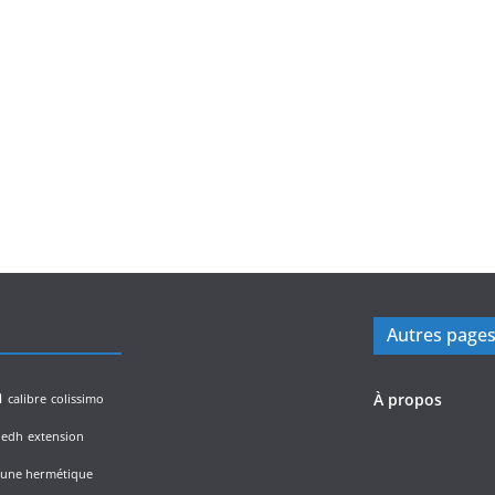
Autres page
n
À propos
calibre
colissimo
edh
extension
lune hermétique