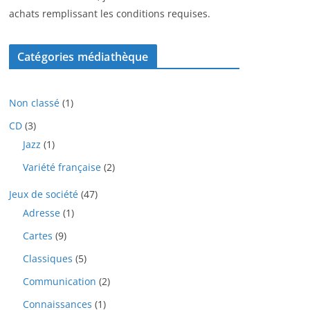
achats remplissant les conditions requises.
Catégories médiathèque
1
Non classé
1
p
3
CD
3
r
p
1
Jazz
1
o
r
p
d
2
Variété française
2
o
r
u
p
d
o
i
4
Jeux de société
47
r
u
d
t
7
o
i
1
Adresse
1
u
p
d
t
p
i
9
Cartes
9
r
u
s
r
t
p
o
i
o
5
Classiques
5
r
d
t
d
p
o
u
2
Communication
2
s
u
r
d
i
p
i
o
1
Connaissances
1
u
t
r