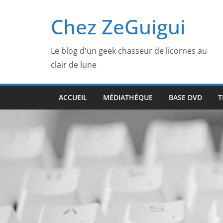
Passer
Chez ZeGuigui
au
contenu
Le blog d'un geek chasseur de licornes au
clair de lune
ACCUEIL
MÉDIATHÈQUE
BASE DVD
T