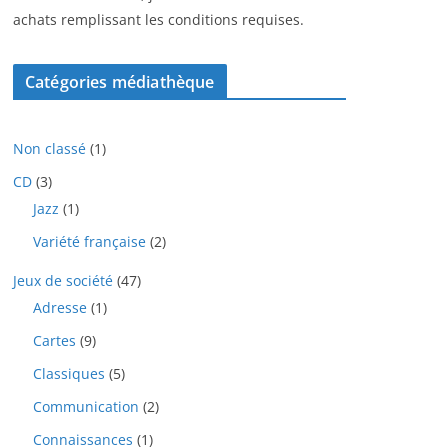
achats remplissant les conditions requises.
Catégories médiathèque
1
Non classé
1
p
3
CD
3
r
p
1
Jazz
1
o
r
p
d
2
Variété française
2
o
r
u
p
d
o
i
4
Jeux de société
47
r
u
d
t
7
o
i
1
Adresse
1
u
p
d
t
p
i
9
Cartes
9
r
u
s
r
t
p
o
i
o
5
Classiques
5
r
d
t
d
p
o
u
2
Communication
2
s
u
r
d
i
p
i
o
1
Connaissances
1
u
t
r