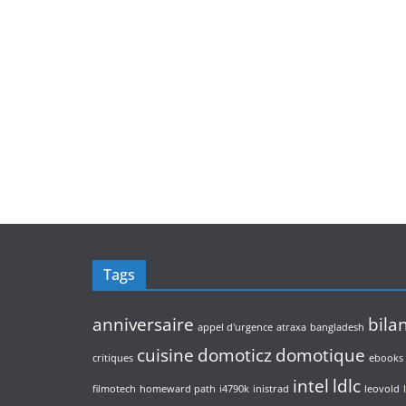
Tags
anniversaire
bila
appel d'urgence
atraxa
bangladesh
cuisine
domoticz
domotique
critiques
ebooks
intel
ldlc
filmotech
homeward path
i4790k
inistrad
leovold