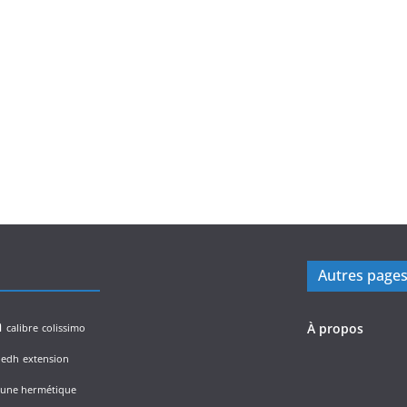
Autres page
n
À propos
calibre
colissimo
edh
extension
lune hermétique