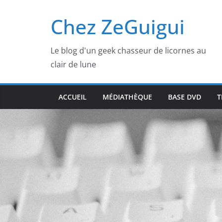
Passer
Chez ZeGuigui
au
contenu
Le blog d'un geek chasseur de licornes au
clair de lune
ACCUEIL
MÉDIATHÈQUE
BASE DVD
T