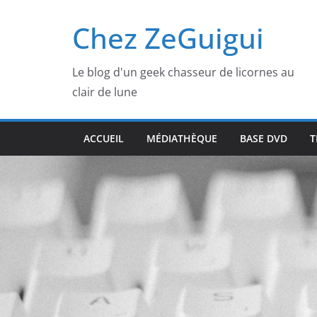
Passer
Chez ZeGuigui
au
contenu
Le blog d'un geek chasseur de licornes au
clair de lune
ACCUEIL
MÉDIATHÈQUE
BASE DVD
T