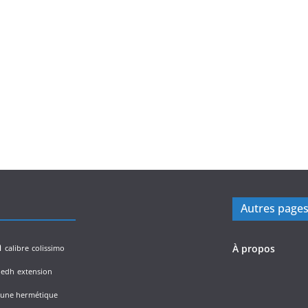
Autres page
n
À propos
calibre
colissimo
edh
extension
lune hermétique