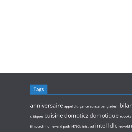
Tags
anniversaire
bila
appel d'urgence
atraxa
bangladesh
cuisine
domoticz
domotique
critiques
ebooks
intel
ldlc
filmotech
homeward path
i4790k
inistrad
leovold