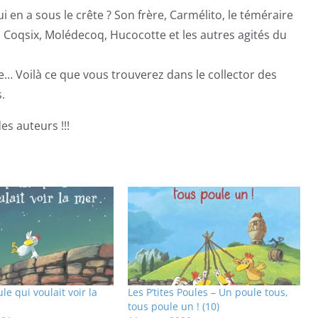
 en a sous le crête ? Son frère, Carmélito, le téméraire
 Coqsix, Molédecoq, Hucocotte et les autres agités du
e… Voilà ce que vous trouverez dans le collector des
.
des auteurs !!!
le qui voulait voir la
Les P’tites Poules – Un poule tous,
tous poule un ! (10)