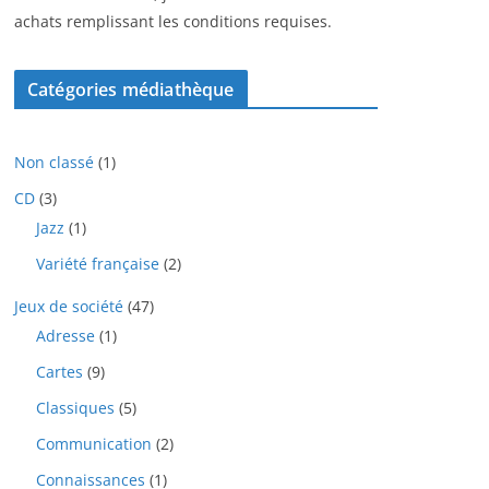
achats remplissant les conditions requises.
Catégories médiathèque
1
Non classé
1
p
3
CD
3
r
p
1
Jazz
1
o
r
p
d
2
Variété française
2
o
r
u
p
d
o
i
4
Jeux de société
47
r
u
d
t
7
o
i
1
Adresse
1
u
p
d
t
p
i
9
Cartes
9
r
u
s
r
t
p
o
i
o
5
Classiques
5
r
d
t
d
p
o
u
2
Communication
2
s
u
r
d
i
p
i
o
1
Connaissances
1
u
t
r