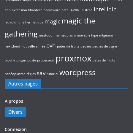
colissimo
critiques
ebooks
intel
ldlc
edh
extension
filmotech
homeward path
i4790k
inistrad
magic the
magic
leovold
lune hermétique
gathering
mastodon
mimeoplasm
movable type
mtgemm
ovh
nextcloud
nouvelle année
pates de fruits
peches
peches de vigne
proxmox
pioche
plugin
poste
processeur
pâtes de fruits
wordpress
sav
ronéoplasme
règles
tutoriel
Autres pages
À propos
Divers
Connexion