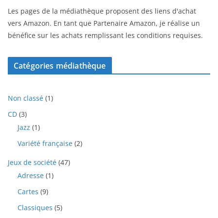
Les pages de la médiathèque proposent des liens d'achat
vers Amazon. En tant que Partenaire Amazon, je réalise un
bénéfice sur les achats remplissant les conditions requises.
Catégories médiathèque
1
Non classé
1
p
3
CD
3
r
p
1
Jazz
1
o
r
p
d
2
Variété française
2
o
r
u
p
d
o
i
4
Jeux de société
47
r
u
d
t
7
o
i
1
Adresse
1
u
p
d
t
p
i
9
Cartes
9
r
u
s
r
t
p
o
i
o
5
Classiques
5
r
d
t
d
p