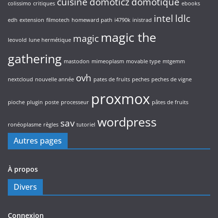
cuisine
domoticz
domotique
colissimo
critiques
ebooks
intel
ldlc
edh
extension
filmotech
homeward path
i4790k
inistrad
magic the
magic
leovold
lune hermétique
gathering
mastodon
mimeoplasm
movable type
mtgemm
ovh
nextcloud
nouvelle année
pates de fruits
peches
peches de vigne
proxmox
pioche
plugin
poste
processeur
pâtes de fruits
wordpress
sav
ronéoplasme
règles
tutoriel
Autres pages
À propos
Divers
Connexion