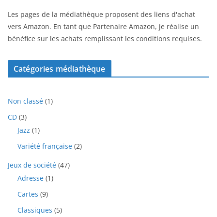
Les pages de la médiathèque proposent des liens d'achat
vers Amazon. En tant que Partenaire Amazon, je réalise un
bénéfice sur les achats remplissant les conditions requises.
Catégories médiathèque
1
Non classé
1
p
3
CD
3
r
p
1
Jazz
1
o
r
p
d
2
Variété française
2
o
r
u
p
d
o
i
4
Jeux de société
47
r
u
d
t
7
o
i
1
Adresse
1
u
p
d
t
p
i
9
Cartes
9
r
u
s
r
t
p
o
i
o
5
Classiques
5
r
d
t