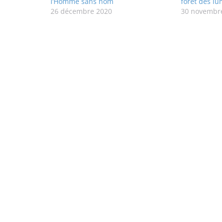
l’Homme sans nom
forêt des lu
26 décembre 2020
30 novembr