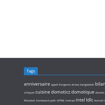
Tags
anniversaire
bila
appel d'urgence
atraxa
bangladesh
cuisine
domoticz
domotique
critiques
ebooks
intel
ldlc
filmotech
homeward path
i4790k
inistrad
leovold