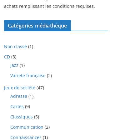
achats remplissant les conditions requises.
Catégories médiathèque
1
Non classé
1
p
3
CD
3
r
p
1
Jazz
1
o
r
p
d
2
Variété française
2
o
r
u
p
d
o
i
4
Jeux de société
47
r
u
d
t
7
o
i
1
Adresse
1
u
p
d
t
p
i
9
Cartes
9
r
u
s
r
t
p
o
i
o
5
Classiques
5
r
d
t
d
p
o
u
2
Communication
2
s
u
r
d
i
p
i
o
1
Connaissances
1
u
t
r