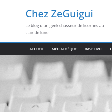
Passer
Chez ZeGuigui
au
contenu
Le blog d'un geek chasseur de licornes au
clair de lune
ACCUEIL
MÉDIATHÈQUE
BASE DVD
T