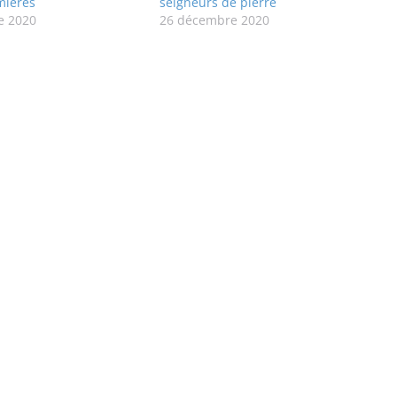
mières
seigneurs de pierre
e 2020
26 décembre 2020