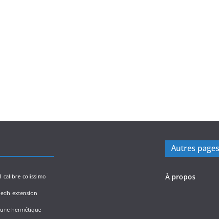
Autres page
n
À propos
calibre
colissimo
edh
extension
lune hermétique