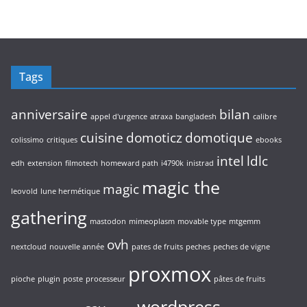
i
r
s
d
t
o
u
s
d
i
u
t
i
s
Tags
t
s
anniversaire
bilan
appel d'urgence
atraxa
bangladesh
calibre
cuisine
domoticz
domotique
colissimo
critiques
ebooks
intel
ldlc
edh
extension
filmotech
homeward path
i4790k
inistrad
magic the
magic
leovold
lune hermétique
gathering
mastodon
mimeoplasm
movable type
mtgemm
ovh
nextcloud
nouvelle année
pates de fruits
peches
peches de vigne
proxmox
pioche
plugin
poste
processeur
pâtes de fruits
wordpress