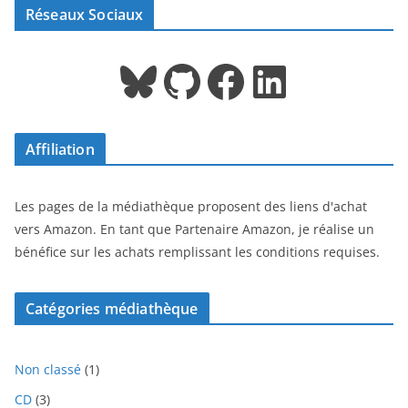
Réseaux Sociaux
Bluesky
GitHub
Facebook
LinkedIn
Affiliation
Les pages de la médiathèque proposent des liens d'achat
vers Amazon. En tant que Partenaire Amazon, je réalise un
bénéfice sur les achats remplissant les conditions requises.
Catégories médiathèque
1
Non classé
1
p
3
CD
3
r