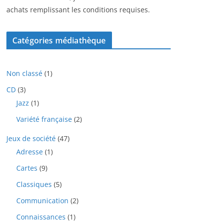
achats remplissant les conditions requises.
Catégories médiathèque
1
Non classé
1
p
3
CD
3
r
p
1
Jazz
1
o
r
p
d
2
Variété française
2
o
r
u
p
d
o
i
4
Jeux de société
47
r
u
d
t
7
o
i
1
Adresse
1
u
p
d
t
p
i
9
Cartes
9
r
u
s
r
t
p
o
i
o
5
Classiques
5
r
d
t
d
p
o
u
2
Communication
2
s
u
r
d
i
p
i
o
1
Connaissances
1
u
t
r