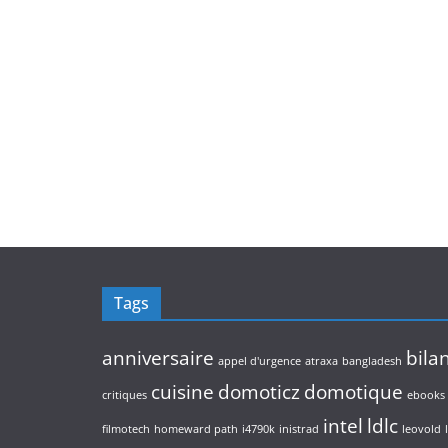
Tags
anniversaire
bila
appel d'urgence
atraxa
bangladesh
cuisine
domoticz
domotique
critiques
ebooks
intel
ldlc
filmotech
homeward path
i4790k
inistrad
leovold