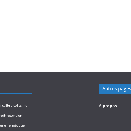
Autres page
n
À propos
calibre
colissimo
edh
extension
lune hermétique