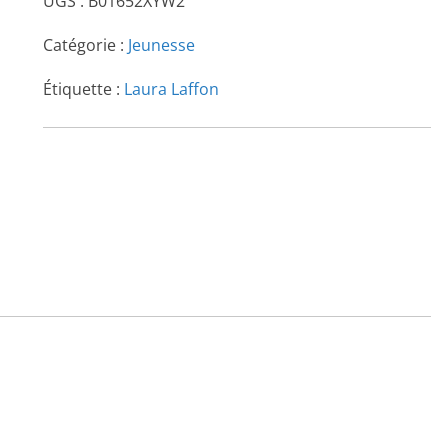
UGS :
B01652XYW2
Catégorie :
Jeunesse
Étiquette :
Laura Laffon