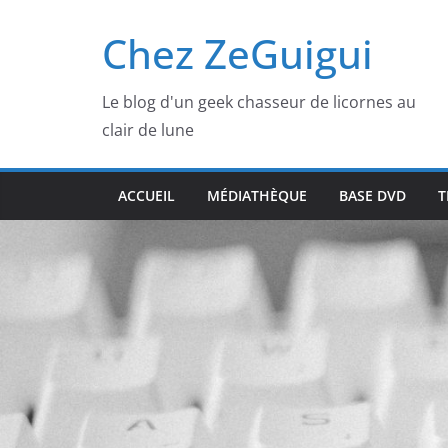
Passer
Chez ZeGuigui
au
contenu
Le blog d'un geek chasseur de licornes au
clair de lune
ACCUEIL
MÉDIATHÈQUE
BASE DVD
T