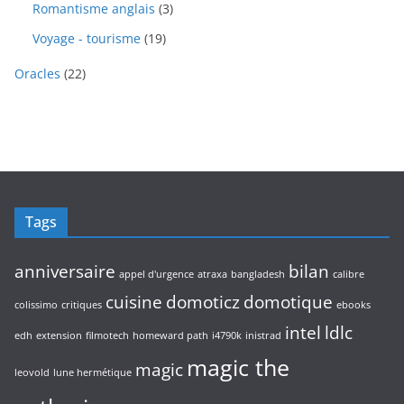
i
r
3
Romantisme anglais
3
t
u
r
t
o
p
s
i
o
1
Voyage - tourisme
19
s
d
r
t
d
9
u
o
s
2
u
Oracles
22
p
i
d
2
i
r
t
u
p
t
o
s
i
r
s
d
t
o
u
s
d
i
u
t
i
s
Tags
t
s
anniversaire
bilan
appel d'urgence
atraxa
bangladesh
calibre
cuisine
domoticz
domotique
colissimo
critiques
ebooks
intel
ldlc
edh
extension
filmotech
homeward path
i4790k
inistrad
magic the
magic
leovold
lune hermétique