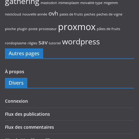
gathering
mastodon
mimeoplasm
movable type
mtgemm
ovh
nextcloud
nouvelle année
pates de fruits
peches
peches de vigne
proxmox
pioche
plugin
poste
processeur
pâtes de fruits
wordpress
sav
ronéoplasme
règles
tutoriel
Autres pages
À propos
Divers
Connexion
Flux des publications
Flux des commentaires