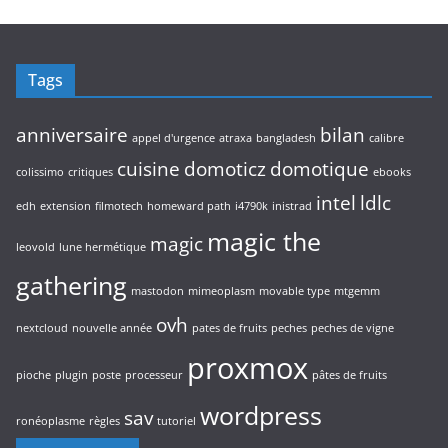
u
s
d
i
u
t
i
s
Tags
t
s
anniversaire
bilan
appel d'urgence
atraxa
bangladesh
calibre
cuisine
domoticz
domotique
colissimo
critiques
ebooks
intel
ldlc
edh
extension
filmotech
homeward path
i4790k
inistrad
magic the
magic
leovold
lune hermétique
gathering
mastodon
mimeoplasm
movable type
mtgemm
ovh
nextcloud
nouvelle année
pates de fruits
peches
peches de vigne
proxmox
pioche
plugin
poste
processeur
pâtes de fruits
wordpress
sav
ronéoplasme
règles
tutoriel