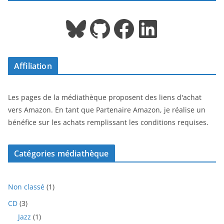
Bluesky
GitHub
Facebook
LinkedIn
Affiliation
Les pages de la médiathèque proposent des liens d'achat
vers Amazon. En tant que Partenaire Amazon, je réalise un
bénéfice sur les achats remplissant les conditions requises.
Catégories médiathèque
1
Non classé
1
p
3
CD
3
r
p
1
Jazz
1
o
r