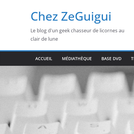
Passer
Chez ZeGuigui
au
contenu
Le blog d'un geek chasseur de licornes au
clair de lune
ACCUEIL
MÉDIATHÈQUE
BASE DVD
T