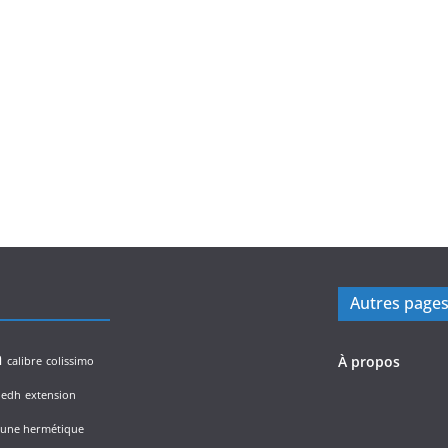
Autres page
n
À propos
calibre
colissimo
edh
extension
lune hermétique