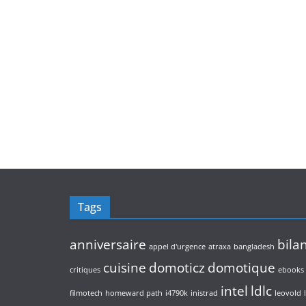
Tags
anniversaire
bila
appel d'urgence
atraxa
bangladesh
cuisine
domoticz
domotique
critiques
ebooks
intel
ldlc
filmotech
homeward path
i4790k
inistrad
leovold