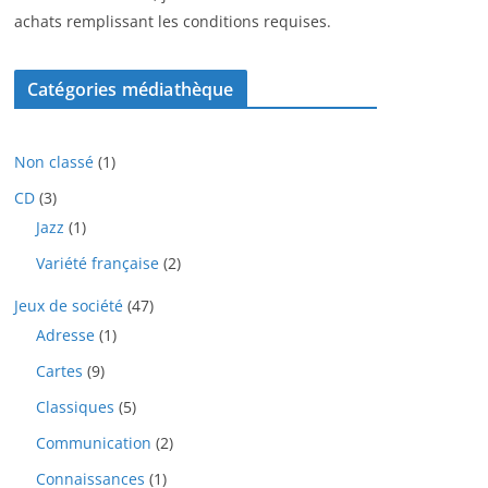
achats remplissant les conditions requises.
Catégories médiathèque
1
Non classé
1
p
3
CD
3
r
p
1
Jazz
1
o
r
p
d
2
Variété française
2
o
r
u
p
d
o
i
4
Jeux de société
47
r
u
d
t
7
o
i
1
Adresse
1
u
p
d
t
p
i
9
Cartes
9
r
u
s
r
t
p
o
i
o
5
Classiques
5
r
d
t
d
p
o
u
2
Communication
2
s
u
r
d
i
p
i
o
1
Connaissances
1
u
t
r