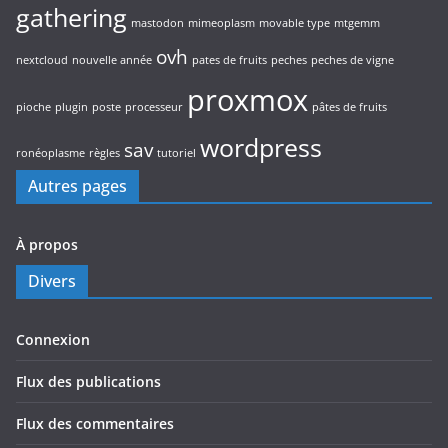
gathering
mastodon
mimeoplasm
movable type
mtgemm
ovh
nextcloud
nouvelle année
pates de fruits
peches
peches de vigne
proxmox
pioche
plugin
poste
processeur
pâtes de fruits
wordpress
sav
ronéoplasme
règles
tutoriel
Autres pages
À propos
Divers
Connexion
Flux des publications
Flux des commentaires