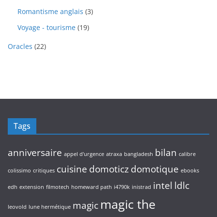
i
s
d
p
i
r
3
Romantisme anglais
3
t
u
r
t
o
p
s
i
o
1
Voyage - tourisme
19
s
d
r
t
d
9
u
o
s
2
u
Oracles
22
p
i
d
2
i
r
t
u
p
t
o
s
i
r
s
d
t
o
u
s
d
i
u
t
i
s
Tags
t
s
anniversaire
bilan
appel d'urgence
atraxa
bangladesh
calibre
cuisine
domoticz
domotique
colissimo
critiques
ebooks
intel
ldlc
edh
extension
filmotech
homeward path
i4790k
inistrad
magic the
magic
leovold
lune hermétique