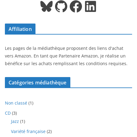
Bluesky
GitHub
Facebook
LinkedIn
Affiliation
Les pages de la médiathèque proposent des liens d'achat
vers Amazon. En tant que Partenaire Amazon, je réalise un
bénéfice sur les achats remplissant les conditions requises.
Catégories médiathèque
1
Non classé
1
p
3
CD
3
r
p
1
Jazz
1
o
r
p
d
2
Variété française
2
o
r
u