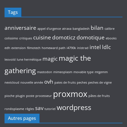
u
t
i
s
Tags
t
s
anniversaire
bilan
appel d'urgence
atraxa
bangladesh
calibre
cuisine
domoticz
domotique
colissimo
critiques
ebooks
intel
ldlc
edh
extension
filmotech
homeward path
i4790k
inistrad
magic the
magic
leovold
lune hermétique
gathering
mastodon
mimeoplasm
movable type
mtgemm
ovh
nextcloud
nouvelle année
pates de fruits
peches
peches de vigne
proxmox
pioche
plugin
poste
processeur
pâtes de fruits
wordpress
sav
ronéoplasme
règles
tutoriel
Autres pages