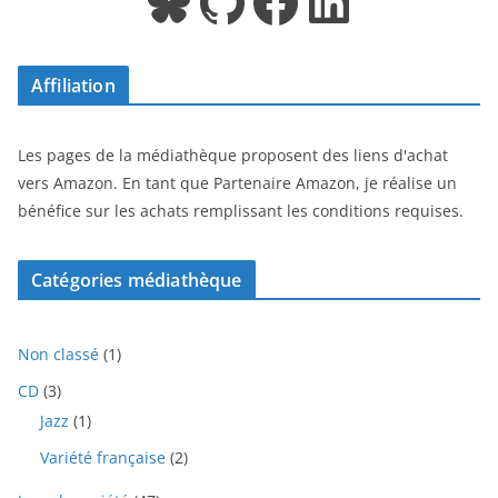
Bluesky
GitHub
Facebook
LinkedIn
Affiliation
Les pages de la médiathèque proposent des liens d'achat
vers Amazon. En tant que Partenaire Amazon, je réalise un
bénéfice sur les achats remplissant les conditions requises.
Catégories médiathèque
1
Non classé
1
p
3
CD
3
r
p
1
Jazz
1
o
r
p
d
2
Variété française
2
o
r
u
p
d
o
i