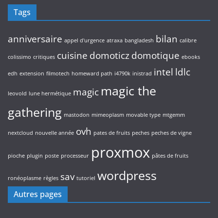
i
s
Tags
t
s
anniversaire
bilan
appel d'urgence
atraxa
bangladesh
calibre
cuisine
domoticz
domotique
colissimo
critiques
ebooks
intel
ldlc
edh
extension
filmotech
homeward path
i4790k
inistrad
magic the
magic
leovold
lune hermétique
gathering
mastodon
mimeoplasm
movable type
mtgemm
ovh
nextcloud
nouvelle année
pates de fruits
peches
peches de vigne
proxmox
pioche
plugin
poste
processeur
pâtes de fruits
wordpress
sav
ronéoplasme
règles
tutoriel
Autres pages