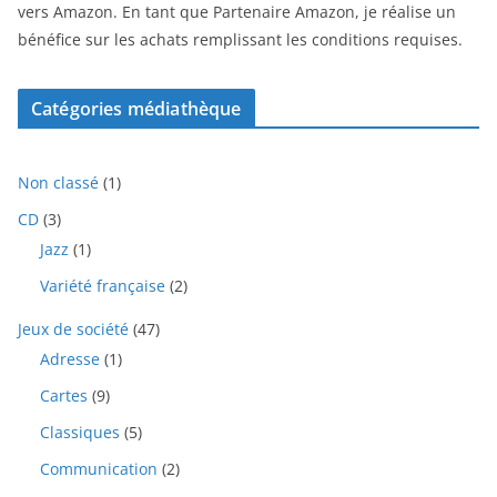
vers Amazon. En tant que Partenaire Amazon, je réalise un
bénéfice sur les achats remplissant les conditions requises.
Catégories médiathèque
1
Non classé
1
p
3
CD
3
r
p
1
Jazz
1
o
r
p
d
2
Variété française
2
o
r
u
p
d
o
i
4
Jeux de société
47
r
u
d
t
7
o
i
1
Adresse
1
u
p
d
t
p
i
9
Cartes
9
r
u
s
r
t
p
o
i
o
5
Classiques
5
r
d
t
d
p
o
u
2
Communication
2
s
u
r
d
i
p