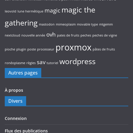
magic the
magic
leovold
lune hermétique
gathering
mastodon
mimeoplasm
movable type
mtgemm
ovh
nextcloud
nouvelle année
pates de fruits
peches
peches de vigne
proxmox
pioche
plugin
poste
processeur
pâtes de fruits
wordpress
sav
ronéoplasme
règles
tutoriel
Autres pages
À propos
Divers
Connexion
Flux des publications