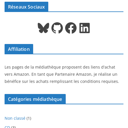
Réseaux Sociaux
Bluesky
GitHub
Facebook
LinkedIn
Affiliation
Les pages de la médiathèque proposent des liens d'achat
vers Amazon. En tant que Partenaire Amazon, je réalise un
bénéfice sur les achats remplissant les conditions requises.
Catégories médiathèque
1
Non classé
1
p
3
CD
3