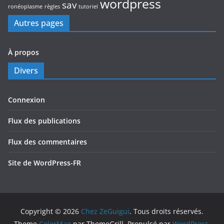
wordpress
sav
ronéoplasme
règles
tutoriel
Autres pages
À propos
Divers
Connexion
Flux des publications
Flux des commentaires
Site de WordPress-FR
Copyright © 2026
Chez ZeGuigui
. Tous droits réservés.
Theme
ColorMag
par ThemeGrill. Propulsé par
WordPress
.