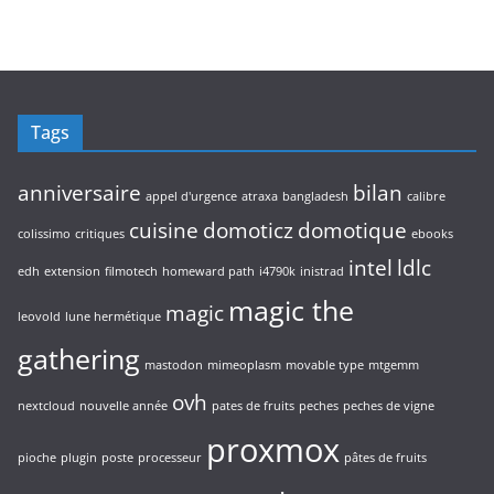
s
i
r
s
d
t
o
u
s
d
i
u
t
i
s
Tags
t
s
anniversaire
bilan
appel d'urgence
atraxa
bangladesh
calibre
cuisine
domoticz
domotique
colissimo
critiques
ebooks
intel
ldlc
edh
extension
filmotech
homeward path
i4790k
inistrad
magic the
magic
leovold
lune hermétique
gathering
mastodon
mimeoplasm
movable type
mtgemm
ovh
nextcloud
nouvelle année
pates de fruits
peches
peches de vigne
proxmox
pioche
plugin
poste
processeur
pâtes de fruits