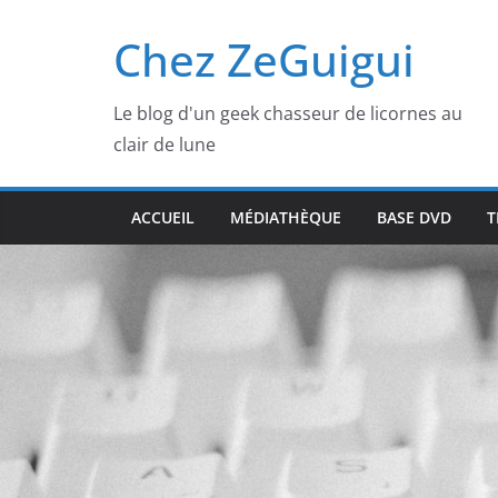
Passer
Chez ZeGuigui
au
contenu
Le blog d'un geek chasseur de licornes au
clair de lune
ACCUEIL
MÉDIATHÈQUE
BASE DVD
T