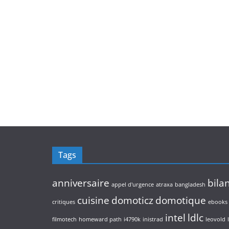
Tags
anniversaire
bila
appel d'urgence
atraxa
bangladesh
cuisine
domoticz
domotique
critiques
ebooks
intel
ldlc
filmotech
homeward path
i4790k
inistrad
leovold