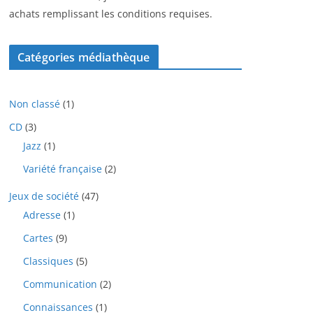
achats remplissant les conditions requises.
Catégories médiathèque
1
Non classé
1
p
3
CD
3
r
p
1
Jazz
1
o
r
p
d
2
Variété française
2
o
r
u
p
d
o
i
4
Jeux de société
47
r
u
d
t
7
o
i
1
Adresse
1
u
p
d
t
p
i
9
Cartes
9
r
u
s
r
t
p
o
i
o
5
Classiques
5
r
d
t
d
p
o
u
2
Communication
2
s
u
r
d
i
p
i
o
1
Connaissances
1
u
t
r