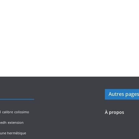
Autres page
n
À propos
calibre
colissimo
edh
extension
lune hermétique