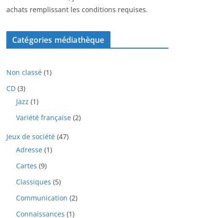
achats remplissant les conditions requises.
Catégories médiathèque
1
Non classé
1
p
3
CD
3
r
p
1
Jazz
1
o
r
p
d
2
Variété française
2
o
r
u
p
d
o
i
4
Jeux de société
47
r
u
d
t
7
o
i
1
Adresse
1
u
p
d
t
p
i
9
Cartes
9
r
u
s
r
t
p
o
i
o
5
Classiques
5
r
d
t
d
p
o
u
2
Communication
2
s
u
r
d
i
p
i
o
1
Connaissances
1
u
t
r