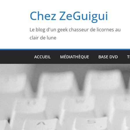
Passer
Chez ZeGuigui
au
contenu
Le blog d'un geek chasseur de licornes au
clair de lune
ACCUEIL
MÉDIATHÈQUE
BASE DVD
T