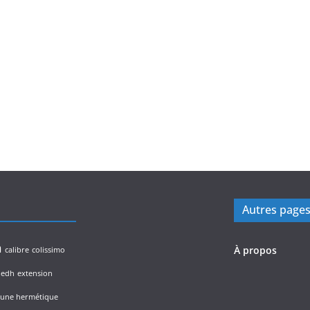
Autres page
n
À propos
calibre
colissimo
edh
extension
lune hermétique