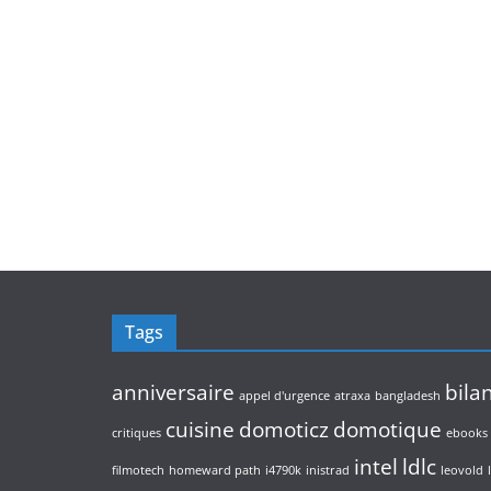
Tags
anniversaire
bila
appel d'urgence
atraxa
bangladesh
cuisine
domoticz
domotique
critiques
ebooks
intel
ldlc
filmotech
homeward path
i4790k
inistrad
leovold