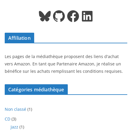
Bluesky
GitHub
Facebook
LinkedIn
Affiliation
Les pages de la médiathèque proposent des liens d'achat
vers Amazon. En tant que Partenaire Amazon, je réalise un
bénéfice sur les achats remplissant les conditions requises.
Catégories médiathèque
1
Non classé
1
p
3
CD
3
r
p
1
Jazz
1
o
r