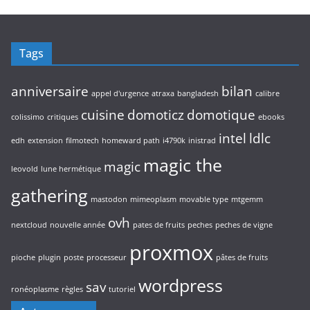
s
d
i
u
t
i
s
Tags
t
s
anniversaire
bilan
appel d'urgence
atraxa
bangladesh
calibre
cuisine
domoticz
domotique
colissimo
critiques
ebooks
intel
ldlc
edh
extension
filmotech
homeward path
i4790k
inistrad
magic the
magic
leovold
lune hermétique
gathering
mastodon
mimeoplasm
movable type
mtgemm
ovh
nextcloud
nouvelle année
pates de fruits
peches
peches de vigne
proxmox
pioche
plugin
poste
processeur
pâtes de fruits
wordpress
sav
ronéoplasme
règles
tutoriel