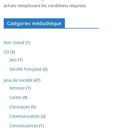
achats remplissant les conditions requises.
Catégories médiathèque
1
Non classé
1
p
3
CD
3
r
p
1
Jazz
1
o
r
p
d
2
Variété française
2
o
r
u
p
d
o
i
4
Jeux de société
47
r
u
d
t
7
o
i
1
Adresse
1
u
p
d
t
p
i
9
Cartes
9
r
u
s
r
t
p
o
i
o
5
Classiques
5
r
d
t
d
p
o
u
2
Communication
2
s
u
r
d
i
p
i
o
1
Connaissances
1
u
t
r