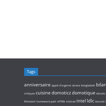
Tags
anniversaire
bila
appel d'urgence
atraxa
bangladesh
cuisine
domoticz
domotique
critiques
ebooks
intel
ldlc
filmotech
homeward path
i4790k
inistrad
leovold