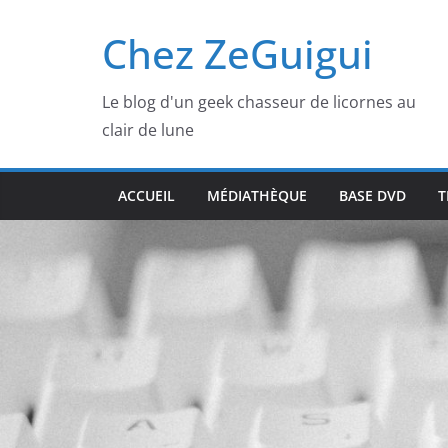
Passer
Chez ZeGuigui
au
contenu
Le blog d'un geek chasseur de licornes au
clair de lune
ACCUEIL
MÉDIATHÈQUE
BASE DVD
T