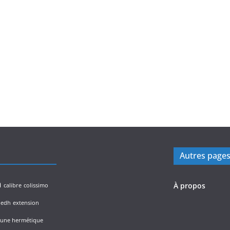
Autres page
n
À propos
calibre
colissimo
edh
extension
lune hermétique