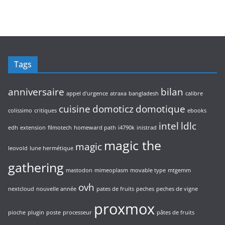
p
t
o
s
i
r
s
d
t
o
u
s
d
i
u
t
i
s
Tags
t
s
anniversaire
bilan
appel d'urgence
atraxa
bangladesh
calibre
cuisine
domoticz
domotique
colissimo
critiques
ebooks
intel
ldlc
edh
extension
filmotech
homeward path
i4790k
inistrad
magic the
magic
leovold
lune hermétique
gathering
mastodon
mimeoplasm
movable type
mtgemm
ovh
nextcloud
nouvelle année
pates de fruits
peches
peches de vigne
proxmox
pioche
plugin
poste
processeur
pâtes de fruits