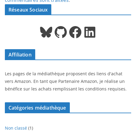
commentaires sont traitées
.
Réseaux Sociaux
Bluesky
GitHub
Facebook
LinkedIn
Affiliation
Les pages de la médiathèque proposent des liens d'achat
vers Amazon. En tant que Partenaire Amazon, je réalise un
bénéfice sur les achats remplissant les conditions requises.
Catégories médiathèque
1
Non classé
1
p