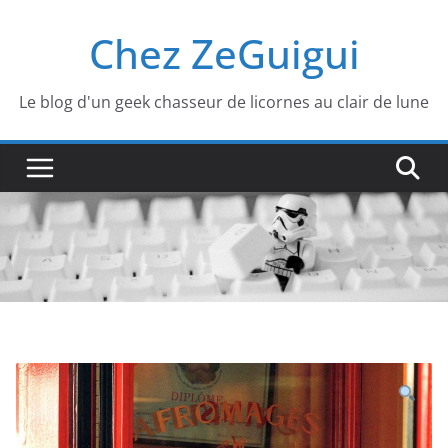
Passer
Chez ZeGuigui
au
contenu
Le blog d'un geek chasseur de licornes au clair de lune