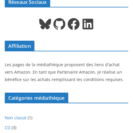
Réseaux Sociaux
Bluesky
GitHub
Facebook
LinkedIn
Affiliation
Les pages de la médiathèque proposent des liens d'achat
vers Amazon. En tant que Partenaire Amazon, je réalise un
bénéfice sur les achats remplissant les conditions requises.
Catégories médiathèque
1
Non classé
1
p
3
CD
3
r