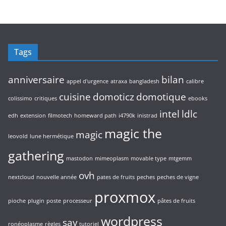
r
s
d
t
o
u
s
d
i
u
t
i
s
Tags
t
s
anniversaire
bilan
appel d'urgence
atraxa
bangladesh
calibre
cuisine
domoticz
domotique
colissimo
critiques
ebooks
intel
ldlc
edh
extension
filmotech
homeward path
i4790k
inistrad
magic the
magic
leovold
lune hermétique
gathering
mastodon
mimeoplasm
movable type
mtgemm
ovh
nextcloud
nouvelle année
pates de fruits
peches
peches de vigne
proxmox
pioche
plugin
poste
processeur
pâtes de fruits
wordpress
sav
ronéoplasme
règles
tutoriel