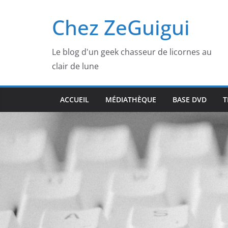
Passer
Chez ZeGuigui
au
contenu
Le blog d'un geek chasseur de licornes au
clair de lune
ACCUEIL
MÉDIATHÈQUE
BASE DVD
T