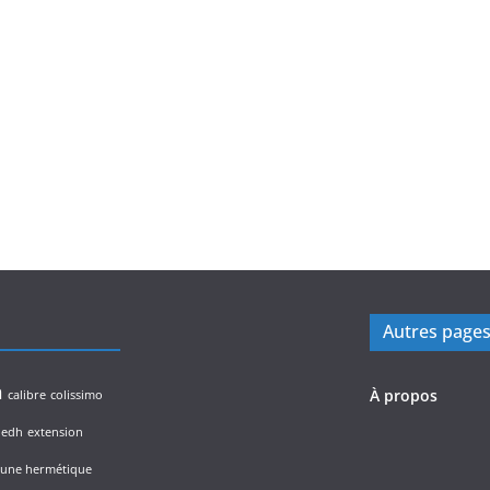
Autres page
n
À propos
calibre
colissimo
edh
extension
lune hermétique