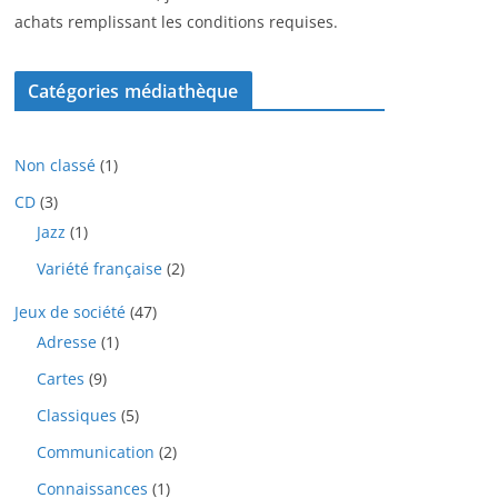
achats remplissant les conditions requises.
Catégories médiathèque
1
Non classé
1
p
3
CD
3
r
p
1
Jazz
1
o
r
p
d
2
Variété française
2
o
r
u
p
d
o
i
4
Jeux de société
47
r
u
d
t
7
o
i
1
Adresse
1
u
p
d
t
p
i
9
Cartes
9
r
u
s
r
t
p
o
i
o
5
Classiques
5
r
d
t
d
p
o
u
2
Communication
2
s
u
r
d
i
p
i
o
1
Connaissances
1
u
t
r