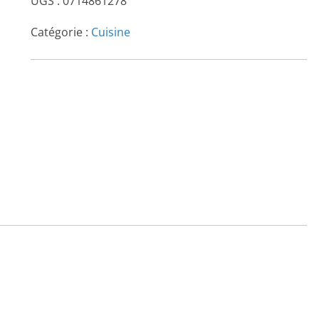
UGS :
0714861278
Catégorie :
Cuisine