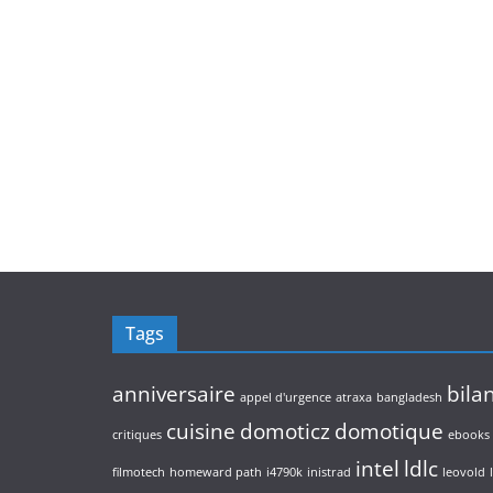
Tags
anniversaire
bila
appel d'urgence
atraxa
bangladesh
cuisine
domoticz
domotique
critiques
ebooks
intel
ldlc
filmotech
homeward path
i4790k
inistrad
leovold