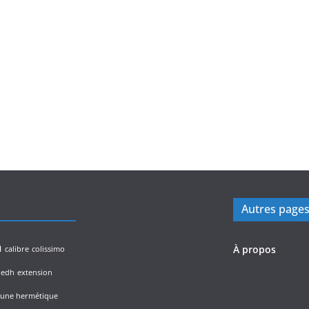
Autres page
n
À propos
calibre
colissimo
edh
extension
lune hermétique