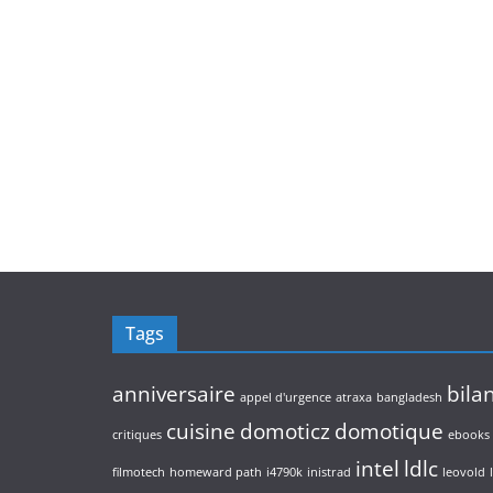
Tags
anniversaire
bila
appel d'urgence
atraxa
bangladesh
cuisine
domoticz
domotique
critiques
ebooks
intel
ldlc
filmotech
homeward path
i4790k
inistrad
leovold