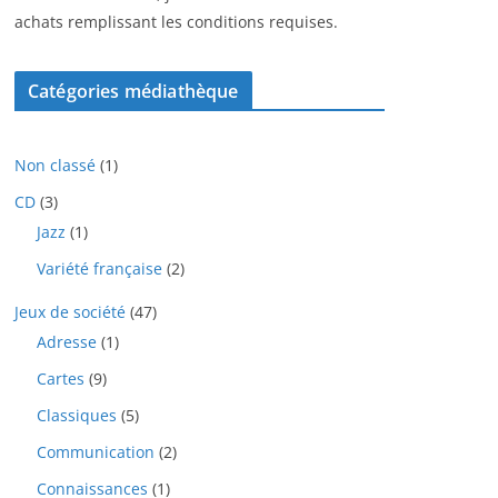
achats remplissant les conditions requises.
Catégories médiathèque
1
Non classé
1
p
3
CD
3
r
p
1
Jazz
1
o
r
p
d
2
Variété française
2
o
r
u
p
d
o
i
4
Jeux de société
47
r
u
d
t
7
o
i
1
Adresse
1
u
p
d
t
p
i
9
Cartes
9
r
u
s
r
t
p
o
i
o
5
Classiques
5
r
d
t
d
p
o
u
2
Communication
2
s
u
r
d
i
p
i
o
1
Connaissances
1
u
t
r