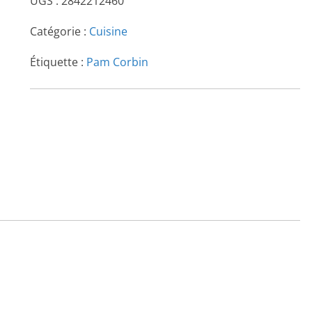
UGS :
2842212460
Catégorie :
Cuisine
Étiquette :
Pam Corbin