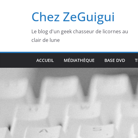
Passer
Chez ZeGuigui
au
contenu
Le blog d'un geek chasseur de licornes au
clair de lune
ACCUEIL
MÉDIATHÈQUE
BASE DVD
T