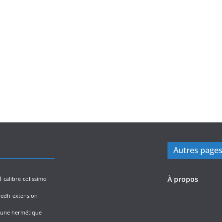
Autres page
n
À propos
calibre
colissimo
edh
extension
lune hermétique