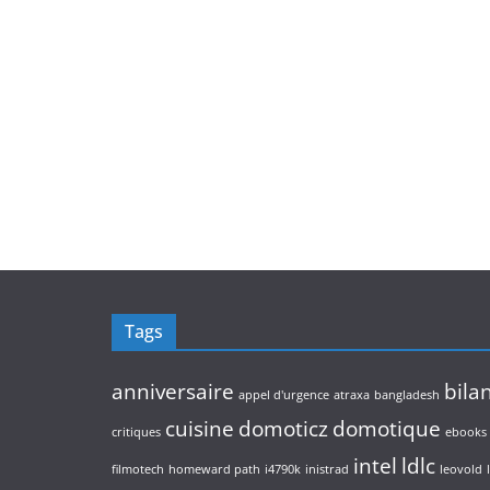
Tags
anniversaire
bila
appel d'urgence
atraxa
bangladesh
cuisine
domoticz
domotique
critiques
ebooks
intel
ldlc
filmotech
homeward path
i4790k
inistrad
leovold