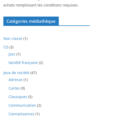
achats remplissant les conditions requises.
Catégories médiathèque
1
Non classé
1
p
3
CD
3
r
p
1
Jazz
1
o
r
p
d
2
Variété française
2
o
r
u
p
d
o
i
4
Jeux de société
47
r
u
d
t
7
o
i
1
Adresse
1
u
p
d
t
p
i
9
Cartes
9
r
u
s
r
t
p
o
i
o
5
Classiques
5
r
d
t
d
p
o
u
2
Communication
2
s
u
r
d
i
p
i
o
1
Connaissances
1
u
t
r