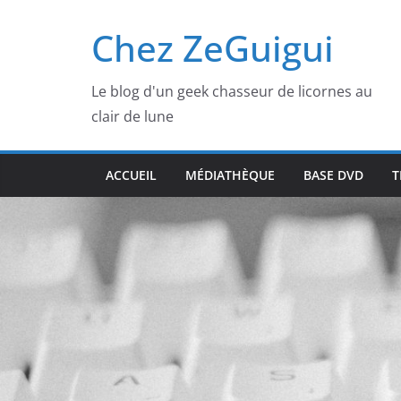
Passer
Chez ZeGuigui
au
contenu
Le blog d'un geek chasseur de licornes au
clair de lune
ACCUEIL
MÉDIATHÈQUE
BASE DVD
T