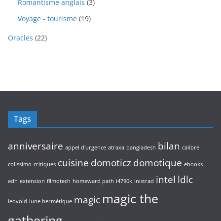
r
3
Romantisme anglais
3
t
u
r
t
o
p
s
i
o
1
Voyage - tourisme
19
s
d
r
t
d
9
u
o
s
2
u
Oracles
22
p
i
d
2
i
r
t
u
p
t
o
s
i
r
s
d
t
o
u
s
d
i
u
t
i
s
Tags
t
s
anniversaire
bilan
appel d'urgence
atraxa
bangladesh
calibre
cuisine
domoticz
domotique
colissimo
critiques
ebooks
intel
ldlc
edh
extension
filmotech
homeward path
i4790k
inistrad
magic the
magic
leovold
lune hermétique
gathering