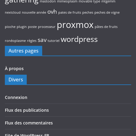
mastodon
mimeoplasm
movable type
mtgemm
ovh
nextcloud
nouvelle année
pates de fruits
peches
peches de vigne
proxmox
pioche
plugin
poste
processeur
pâtes de fruits
wordpress
sav
ronéoplasme
règles
tutoriel
Autres pages
À propos
Divers
Connexion
Flux des publications
Flux des commentaires
Site de WordPress-FR