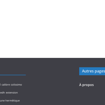
Autres page
n
À propos
calibre
colissimo
edh
extension
lune hermétique