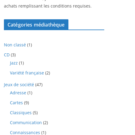
achats remplissant les conditions requises.
Catégories médiathèque
1
Non classé
1
p
3
CD
3
r
p
1
Jazz
1
o
r
p
d
2
Variété française
2
o
r
u
p
d
o
i
4
Jeux de société
47
r
u
d
t
7
o
i
1
Adresse
1
u
p
d
t
p
i
9
Cartes
9
r
u
s
r
t
p
o
i
o
5
Classiques
5
r
d
t
d
p
o
u
2
Communication
2
s
u
r
d
i
p
i
o
1
Connaissances
1
u
t
r