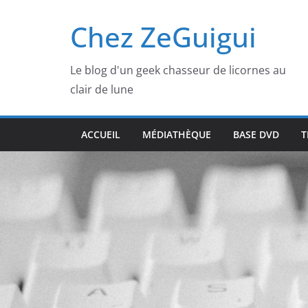
Passer
Chez ZeGuigui
au
contenu
Le blog d'un geek chasseur de licornes au
clair de lune
ACCUEIL
MÉDIATHÈQUE
BASE DVD
T