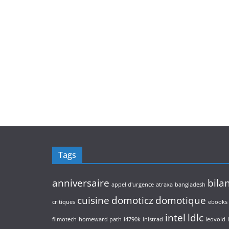
Tags
anniversaire
bila
appel d'urgence
atraxa
bangladesh
cuisine
domoticz
domotique
critiques
ebooks
intel
ldlc
filmotech
homeward path
i4790k
inistrad
leovold