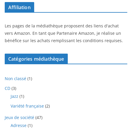
Affiliation
Les pages de la médiathèque proposent des liens d'achat
vers Amazon. En tant que Partenaire Amazon, je réalise un
bénéfice sur les achats remplissant les conditions requises.
Catégories médiathèque
1
Non classé
1
p
3
CD
3
r
p
1
Jazz
1
o
r
p
d
2
Variété française
2
o
r
u
p
d
o
i
4
Jeux de société
47
r
u
d
t
7
o
i
1
Adresse
1
u
p
d
t
p