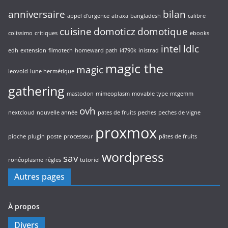
anniversaire
bilan
appel d'urgence
atraxa
bangladesh
calibre
cuisine
domoticz
domotique
colissimo
critiques
ebooks
intel
ldlc
edh
extension
filmotech
homeward path
i4790k
inistrad
magic the
magic
leovold
lune hermétique
gathering
mastodon
mimeoplasm
movable type
mtgemm
ovh
nextcloud
nouvelle année
pates de fruits
peches
peches de vigne
proxmox
pioche
plugin
poste
processeur
pâtes de fruits
wordpress
sav
ronéoplasme
règles
tutoriel
Autres pages
À propos
Divers