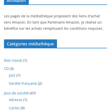
Affiliation
Les pages de la médiathèque proposent des liens d'achat
vers Amazon. En tant que Partenaire Amazon, je réalise un
bénéfice sur les achats remplissant les conditions requises.
Catégories médiathèque
1
Non classé
1
p
3
CD
3
r
p
1
Jazz
1
o
r
p
d
2
Variété française
2
o
r
u
p
d
o
i
4
Jeux de société
47
r
u
d
t
7
o
i
1
Adresse
1
u
p
d
t
p
i
9
Cartes
9
r
u
s
r