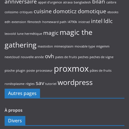
anniversaire
bilan
appel d'urgence
atraxa
bangladesh
calibre
cuisine
domoticz
domotique
colissimo
critiques
ebooks
intel
ldlc
edh
extension
filmotech
homeward path
i4790k
inistrad
magic the
magic
leovold
lune hermétique
gathering
mastodon
mimeoplasm
movable type
mtgemm
ovh
nextcloud
nouvelle année
pates de fruits
peches
peches de vigne
proxmox
pioche
plugin
poste
processeur
pâtes de fruits
wordpress
sav
ronéoplasme
règles
tutoriel
Autres pages
À propos
Divers